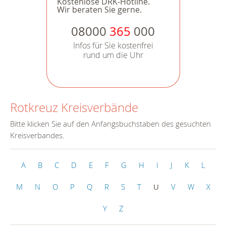
Kostenlose DRK-Hotline.
Wir beraten Sie gerne.
08000
365
000
Infos für Sie kostenfrei
rund um die Uhr
Rotkreuz Kreisverbände
Bitte klicken Sie auf den Anfangsbuchstaben des gesuchten
Kreisverbandes.
A
B
C
D
E
F
G
H
I
J
K
L
M
N
O
P
Q
R
S
T
U
V
W
X
Y
Z