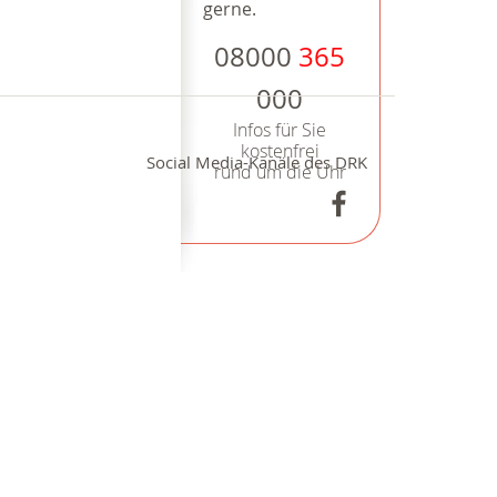
gerne.
08000
365
000
Infos für Sie
kostenfrei
Social Media-Kanäle des DRK
rund um die Uhr