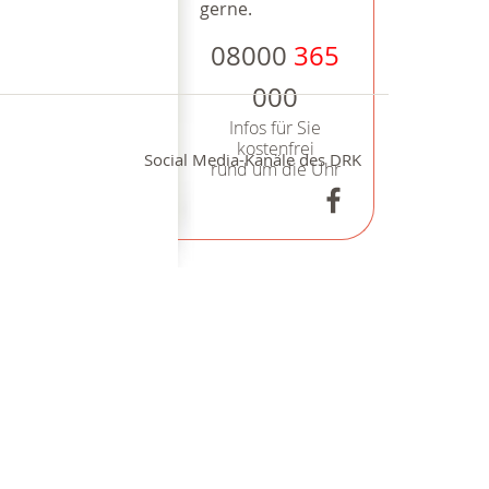
gerne.
08000
365
000
Infos für Sie
kostenfrei
Social Media-Kanäle des DRK
rund um die Uhr