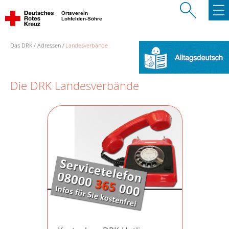
Ortsverein
Lohfelden-Söhre
Das DRK
Adressen
Landesverbände
Die DRK Landesverbände