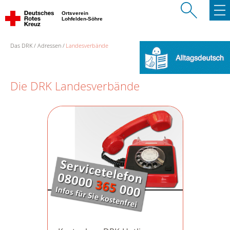
Ortsverein
Lohfelden-Söhre
Das DRK
Adressen
Landesverbände
Die DRK Landesverbände