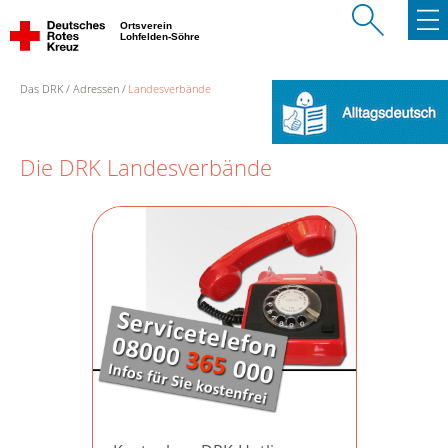
Ortsverein
Lohfelden-Söhre
Das DRK
Adressen
Landesverbände
Die DRK Landesverbände