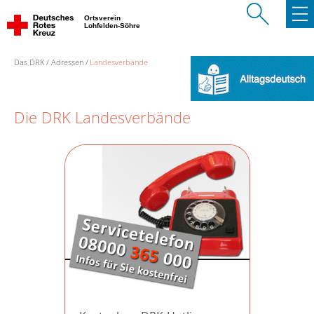
Ortsverein
Lohfelden-Söhre
Das DRK
Adressen
Landesverbände
Die DRK Landesverbände