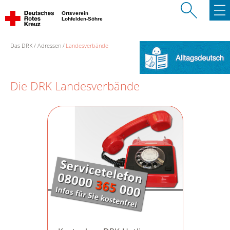
Ortsverein
Lohfelden-Söhre
Das DRK
Adressen
Landesverbände
Die DRK Landesverbände