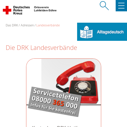
Ortsverein
Lohfelden-Söhre
Das DRK
Adressen
Landesverbände
Die DRK Landesverbände