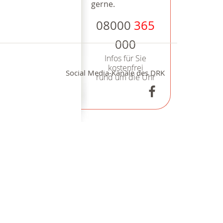
gerne.
08000
365
000
Infos für Sie
kostenfrei
Social Media-Kanäle des DRK
rund um die Uhr