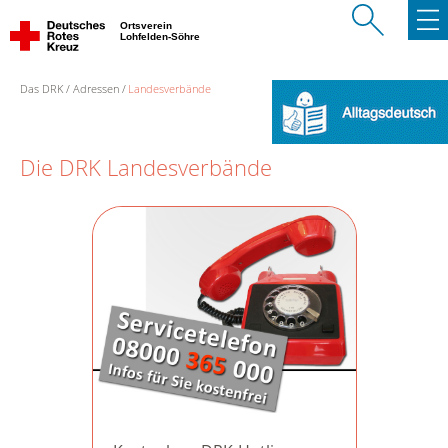
Ortsverein
Lohfelden-Söhre
Das DRK
Adressen
Landesverbände
Die DRK Landesverbände