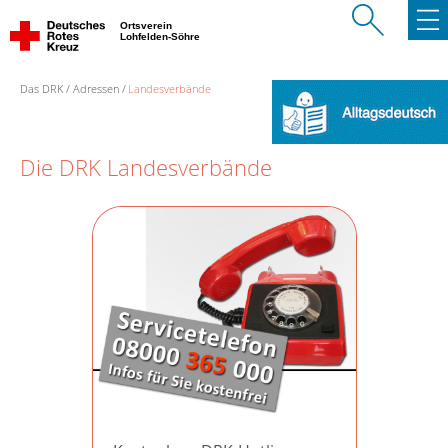
Ortsverein
Lohfelden-Söhre
Das DRK
Adressen
Landesverbände
Die DRK Landesverbände