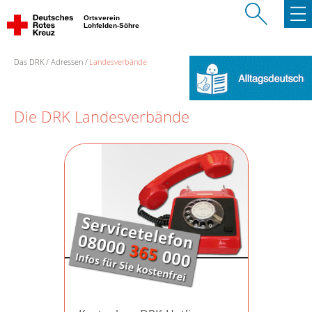
Ortsverein
Lohfelden-Söhre
Das DRK
Adressen
Landesverbände
Die DRK Landesverbände