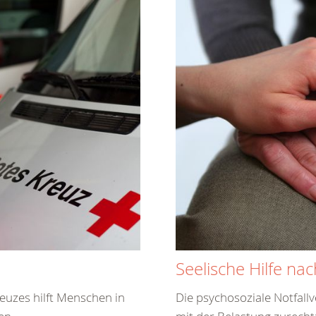
Seelische Hilfe nac
uzes hilft Menschen in
Die psychosoziale Notfall