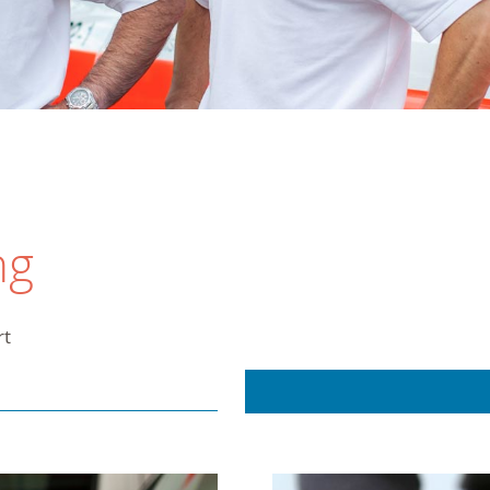
ng
rt