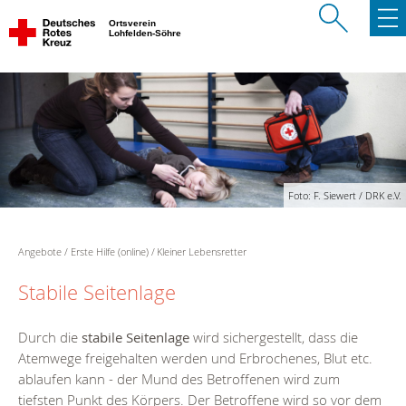
Ortsverein
Lohfelden-Söhre
Foto: F. Siewert / DRK e.V.
Angebote
Erste Hilfe (online)
Kleiner Lebensretter
Stabile Seitenlage
Durch die
stabile Seitenlage
wird sichergestellt, dass die
Atemwege freigehalten werden und Erbrochenes, Blut etc.
ablaufen kann - der Mund des Betroffenen wird zum
tiefsten Punkt des Körpers. Der Betroffene wird so vor dem