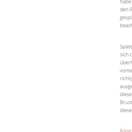
habe 
den R
gespü
beach
Späte
sich 
überh
vorbe
richt
ausge
dies
Brust
diese
Not