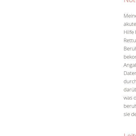
Meine
akute
Hilfe
Rettu
Beruh
bekom
Angab
Daten
durch
darüb
was 
beruh
sie d