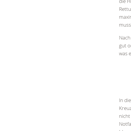
die H
Rettu
maxim
muss
Nach 
gut o
was e
In di
Kreuz
nicht
Notfa