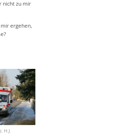
r nicht zu mir
 mir ergehen,
me?
: H.J.