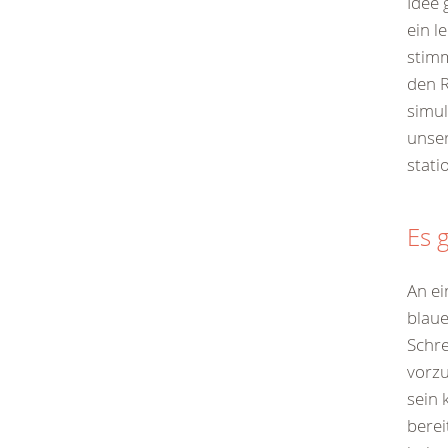
Idee 
ein l
stimm
den R
simul
unser
stati
Es 
An e
blaue
Schre
vorzu
sein 
berei