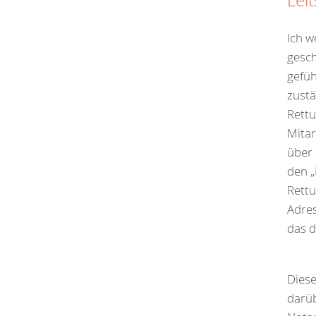
Leit
Ich w
gesch
gefüh
zustä
Rettu
Mitar
über 
den „
Rett
Adres
das d
Diese
darüb