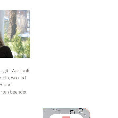
r gibt Auskunft
r bin, wo und
er und
Worten beendet