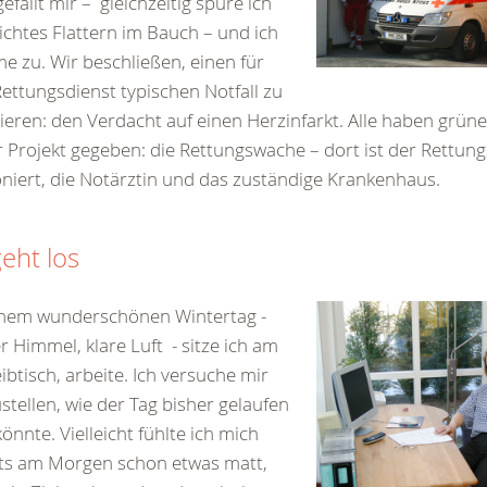
gefällt mir – gleichzeitig spüre ich
eichtes Flattern im Bauch – und ich
e zu. Wir beschließen, einen für
ettungsdienst typischen Notfall zu
ieren: den Verdacht auf einen Herzinfarkt. Alle haben grünes
 Projekt gegeben: die Rettungswache – dort ist der Rettu
oniert, die Notärztin und das zuständige Krankenhaus.
geht los
inem wunderschönen Wintertag -
r Himmel, klare Luft - sitze ich am
ibtisch, arbeite. Ich versuche mir
stellen, wie der Tag bisher gelaufen
könnte. Vielleicht fühlte ich mich
ts am Morgen schon etwas matt,