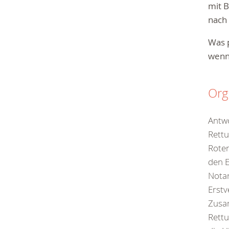
mit B
nach
Was p
wenn 
Org
Antwo
Rettu
Roten
den E
Notar
Erstv
Zusa
Rettu