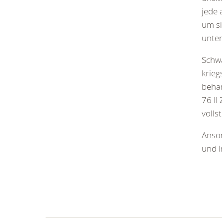
jede
um si
unters
Schwa
krieg
behan
76 II
vollst
Anson
und I