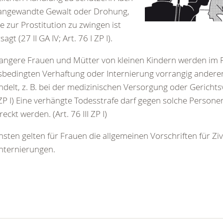
 angewandte Gewalt oder Drohung,
e zur Prostitution zu zwingen ist
agt (27 II GA IV; Art. 76 I ZP I).
ngere Frauen und Mütter von kleinen Kindern werden im Fa
sbedingten Verhaftung oder Internierung vorrangig anderen
delt, z. B. bei der medizinischen Versorgung oder Gerichtsv
 ZP I) Eine verhängte Todesstrafe darf gegen solche Persone
reckt werden. (Art. 76 III ZP I)
sten gelten für Frauen die allgemeinen Vorschriften für Zi
nternierungen.