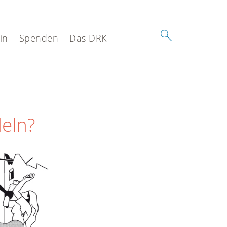
in
Spenden
Das DRK
deln?