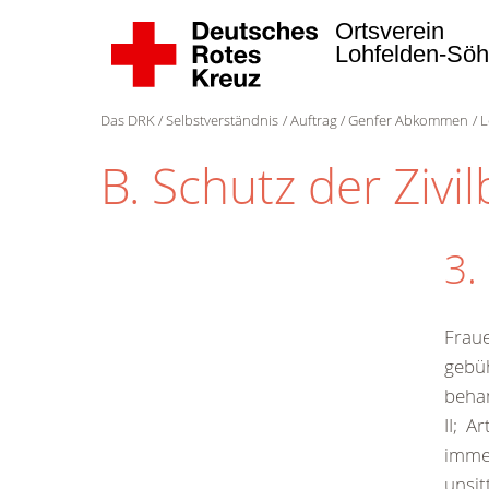
Ortsverein
Lohfelden-Sö
Das DRK
Selbstverständnis
Auftrag
Genfer Abkommen
L
B. Schutz der Zivi
3.
Fraue
gebü
behan
II; Ar
immer
unsit