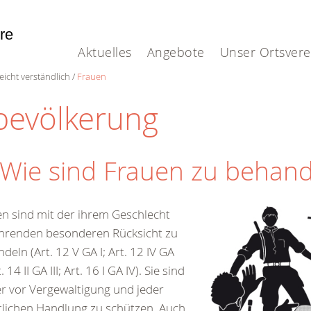
hre
Aktuelles
Angebote
Unser Ortsvere
eicht verständlich
Frauen
lbevölkerung
 Wie sind Frauen zu behan
n sind mit der ihrem Geschlecht
hrenden besonderen Rücksicht zu
deln (Art. 12 V GA I; Art. 12 IV GA
t. 14 II GA III; Art. 16 I GA IV). Sie sind
 vor Vergewaltigung und jeder
tlichen Handlung zu schützen. Auch