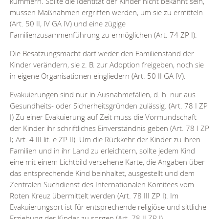
kümmern. Sollte die Identität der Kinder nicht bekannt sein,
müssen Maßnahmen ergriffen werden, um sie zu ermitteln
(Art. 50 II, IV GA IV) und eine zügige
Familienzusammenführung zu ermöglichen (Art. 74 ZP I).
Die Besatzungsmacht darf weder den Familienstand der
Kinder verändern, sie z. B. zur Adoption freigeben, noch sie
in eigene Organisationen eingliedern (Art. 50 II GA IV).
Evakuierungen sind nur in Ausnahmefällen, d. h. nur aus
Gesundheits- oder Sicherheitsgründen zulässig. (Art. 78 I ZP
I) Zu einer Evakuierung auf Zeit muss die Vormundschaft
der Kinder ihr schriftliches Einverständnis geben (Art. 78 I ZP
I; Art. 4 III lit. e ZP II). Um die Rückkehr der Kinder zu ihren
Familien und in ihr Land zu erleichtern, sollte jedem Kind
eine mit einem Lichtbild versehene Karte, die Angaben über
das entsprechende Kind beinhaltet, ausgestellt und dem
Zentralen Suchdienst des Internationalen Komitees vom
Roten Kreuz übermittelt werden (Art. 78 III ZP I). Im
Evakuierungsort ist für entsprechende religiöse und sittliche
Erziehung der Kinder zu sorgen (Art. 78 II ZP I).