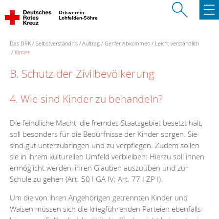
Ortsverein
Lohfelden-Söhre
Das DRK
Selbstverständnis
Auftrag
Genfer Abkommen
Leicht verständlich
Kinder
B. Schutz der Zivilbevölkerung
4. Wie sind Kinder zu behandeln?
Die feindliche Macht, die fremdes Staatsgebiet besetzt hält,
soll besonders für die Bedürfnisse der Kinder sorgen. Sie
sind gut unterzubringen und zu verpflegen. Zudem sollen
sie in ihrem kulturellen Umfeld verbleiben: Hierzu soll ihnen
ermöglicht werden, ihren Glauben auszuüben und zur
Schule zu gehen (Art. 50 I GA IV; Art. 77 I ZP I).
Um die von ihren Angehörigen getrennten Kinder und
Waisen müssen sich die kriegführenden Parteien ebenfalls